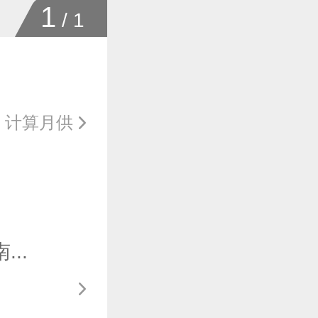
1
/
1
计算月供
..