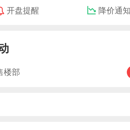
开盘提醒
降价通
动
售楼部