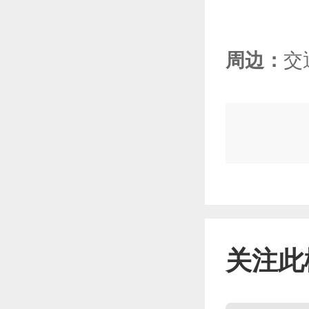
周边：
交
关注此